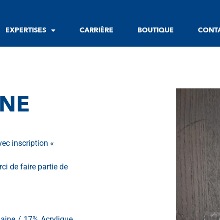
EXPERTISES
CARRIÈRE
BOUTIQUE
CONT
INE
vec inscription «
i de faire partie de
aine / 17% Acrylique