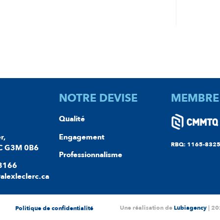
NOTRE DEVISE
MEMBRE
Qualité
r,
Engagement
RBQ: 1165-8325
C G3M 0B6
Professionnalisme
-3166
@alexleclerc.ca
Une réalisation de
Lubiagency
| 20
Politique de confidentialité